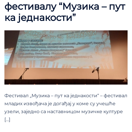
фестивалу “Музика – пут
ка једнакости”
Фестивал „Музика – пут ка једнакости“ – фестивал
младих извођача је догађај у коме су учешће
узели, заједно са наставницом музичке културе
[…]