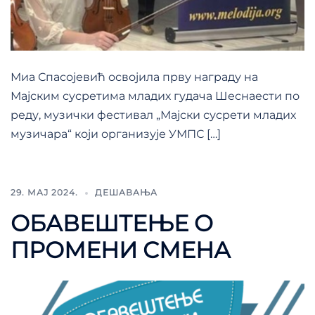
Миа Спасојевић освојила прву награду на
Мајским сусретима младих гудача Шеснаести по
реду, музички фестивал „Мајски сусрети младих
музичара“ који организује УМПС […]
29. МАЈ 2024.
ДЕШАВАЊА
ОБАВЕШТЕЊЕ O
ПРОМЕНИ СМЕНА