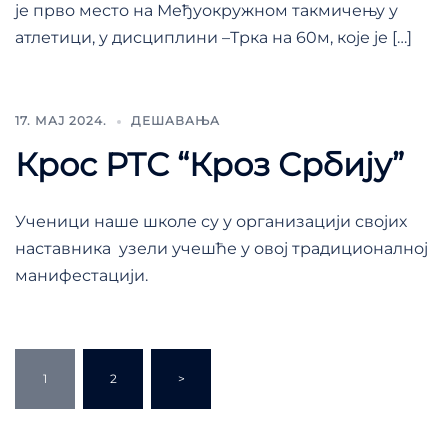
је прво место на Међуокружном такмичењу у
атлетици, у дисциплини –Трка на 60м, које је […]
17. МАЈ 2024.
ДЕШАВАЊА
Крос РТС “Кроз Србију”
Ученици наше школе су у организацији својих
наставника узели учешће у овој традиционалној
манифестацији.
1
2
>