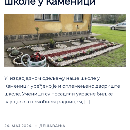
школе у Каменици
У издвоједном одељењу наше школе у
Каменици уређено је и оплемењено двориште
школе. Ученици су посадили украсне биљке
заједно са помоћном радницом, […]
24. МАЈ 2024.
ДЕШАВАЊА