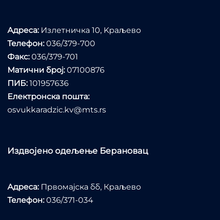
Адреса:
Излетничка 10, Kраљево
Телефон:
036/379-700
Факс:
036/379-701
Матични број:
07100876
ПИБ:
101957636
Електронска пошта:
osvukkaradzic.kv@mts.rs
Издвојено одељење Берановац
Адреса:
Првомајска бб, Краљево
Телефон:
036/371-034