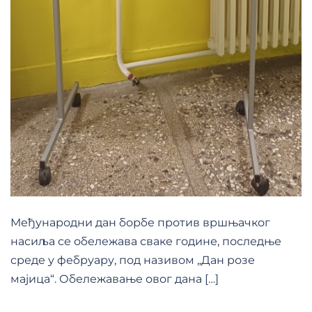
Међународни дан борбе против вршњачког
насиља се обележава сваке године, последње
среде у фебруару, под називом „Дан розе
мајица“. Обележавање овог дана […]