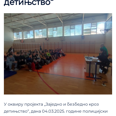
детињство“
У оквиру пројекта „Заједно и безбедно кроз
детињство“, дана 04.03.2025. године полицијски