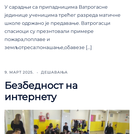
У сарадњи са припадницима Ватрогасне
јединице ученицима трећег разреда матичне
школе одржано је предавање. Ватрогасци
спасиоци су презнтовали примере
пожара,поплаве и
земљотреса:понашање,обавезе […]
9. МАРТ 2025.
ДЕШАВАЊА
Безбедност на
интернету