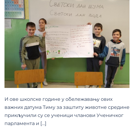
И ове школске године у обележавању ових
важних датума Тиму за заштиту животне средине
прикључили су се ученици чланови Ученичког
парламента и […]