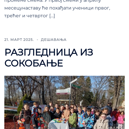
промене смена. У првој смени у априлу
месецунаставу ће похађати ученици првог,
трећег и четвртог […]
21. МАРТ 2025.
ДЕШАВАЊА
РАЗГЛЕДНИЦА ИЗ
СОКОБАЊЕ