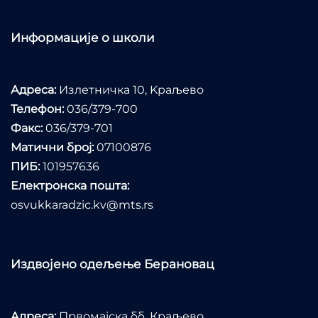
Информације о школи
Адреса:
Излетничка 10, Kраљево
Телефон:
036/379-700
Факс:
036/379-701
Матични број:
07100876
ПИБ:
101957636
Електронска пошта:
osvukkaradzic.kv@mts.rs
Издвојено одељење Берановац
Адреса:
Првомајска бб, Краљево