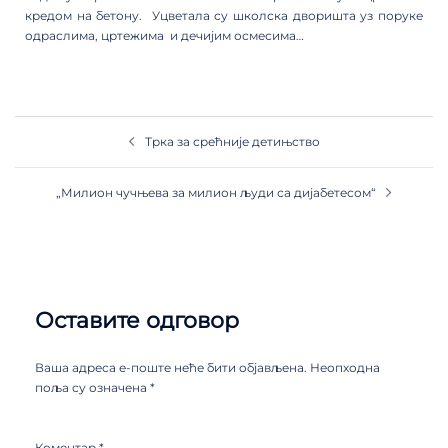
кредом на бетону. Уцветала су школска дворишта уз поруке
одраслима, цртежима и дечијим осмесима…
Трка за срећније детињство
„Милион чучњева за милион људи са дијабетесом“
Оставите одговор
Ваша адреса е-поште неће бити објављена.
Неопходна
поља су означена
*
Коментар
*