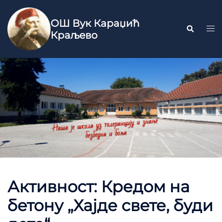
ОШ Вук Караџић
Краљево
Активност: Кредом на
бетону „Хајде свете, буди