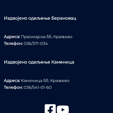
Издвојено одељење Берановац
Адреса:
Првомајска бб, Краљево
Телефон:
036/371-034
Издвојено одељење Каменица
Адреса:
Каменица бб, Краљево
Телефон:
036/541-01-60