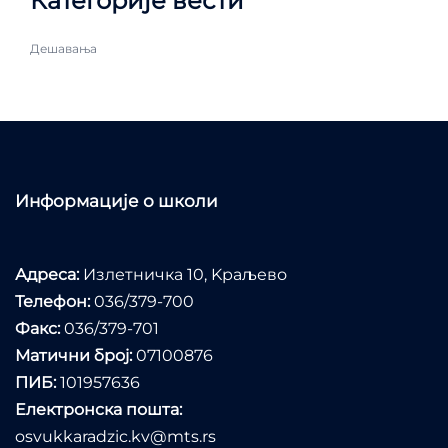
Категорије вести
Дешавања
Информације о школи
Адреса:
Излетничка 10, Kраљево
Телефон:
036/379-700
Факс:
036/379-701
Матични број:
07100876
ПИБ:
101957636
Електронска пошта:
osvukkaradzic.kv@mts.rs