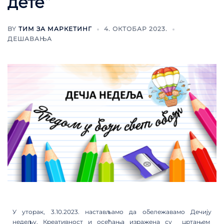
дете“
BY
ТИМ ЗА МАРКЕТИНГ
4. ОКТОБАР 2023.
ДЕШАВАЊА
У уторак, 3.10.2023. настављамо да обележавамо Дечију
недељу. Креативност и осећања изражена су цртањем