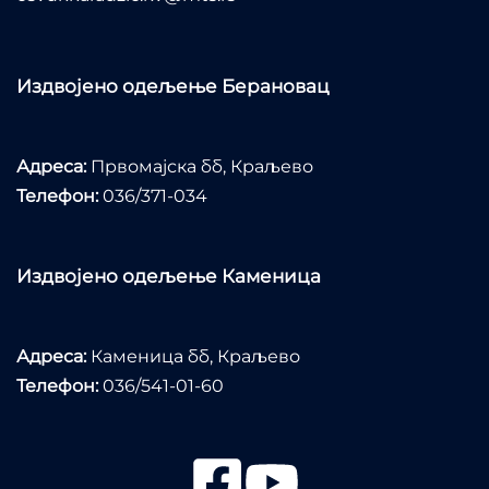
Издвојено одељење Берановац
Адреса:
Првомајска бб, Краљево
Телефон:
036/371-034
Издвојено одељење Каменица
Адреса:
Каменица бб, Краљево
Телефон:
036/541-01-60