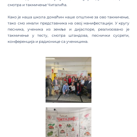
смотра и такмичење Читалића.
Како је наша школа домаћин наше општине за ово такмичење,
тако смо имали представника на овој манифестацији. У кругу
песника, ученика из земље и дијаспоре, реализовано је
такмичење у тесту, смотра штандова, песнички сусрети,
конференција и радионице са ученицима.