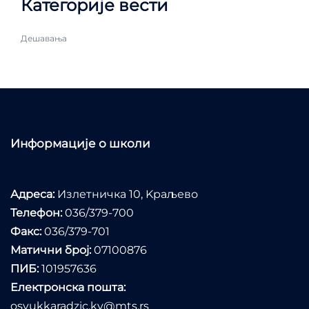
Категорије вести
Дешавања
Информације о школи
Адреса:
Излетничка 10, Kраљево
Телефон:
036/379-700
Факс:
036/379-701
Матични број:
07100876
ПИБ:
101957636
Електронска пошта:
osvukkaradzic.kv@mts.rs