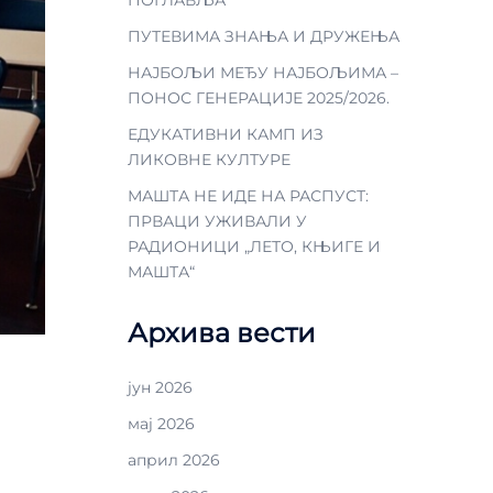
ПУТЕВИМА ЗНАЊА И ДРУЖЕЊА
НАЈБОЉИ МЕЂУ НАЈБОЉИМА –
ПОНОС ГЕНЕРАЦИЈЕ 2025/2026.
ЕДУКАТИВНИ КАМП ИЗ
ЛИКОВНЕ КУЛТУРЕ
МАШТА НЕ ИДЕ НА РАСПУСТ:
ПРВАЦИ УЖИВАЛИ У
РАДИОНИЦИ „ЛЕТО, КЊИГЕ И
МАШТА“
Архива вести
јун 2026
мај 2026
април 2026