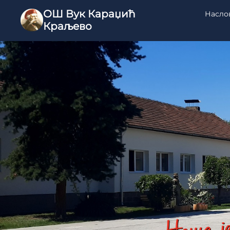
ОШ Вук Караџић
Насло
Краљево