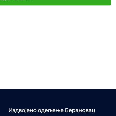
Издвојено одељење Берановац