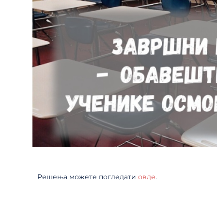
Решења можете погледати
овде
.