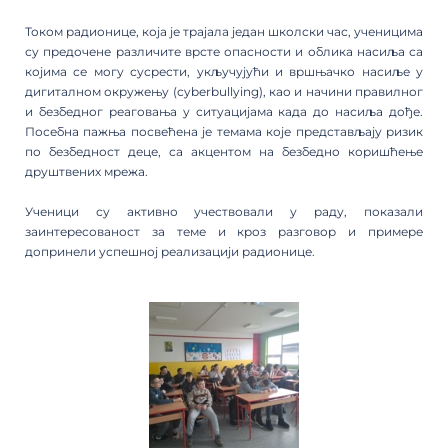
Током радионице, која је трајала један школски час, ученицима
су предочене различите врсте опасности и облика насиља са
којима се могу сусрести, укључујући и вршњачко насиље у
дигиталном окружењу (cyberbullying), као и начини правилног
и безбедног реаговања у ситуацијама када до насиља дође.
Посебна пажња посвећена је темама које представљају ризик
по безбедност деце, са акцентом на безбедно коришћење
друштвених мрежа.
Ученици су активно учествовали у раду, показали
заинтересованост за теме и кроз разговор и примере
допринели успешној реализацији радионице.