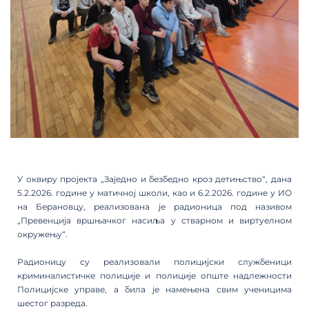
У оквиру пројекта „Заједно и безбедно кроз детињство“, дана
5.2.2026. године у матичној школи, као и 6.2.2026. године у ИО
на Берановцу, реализована је радионица под називом
„Превенција вршњачког насиља у стварном и виртуелном
окружењу“.
Радионицу су реализовали полицијски службеници
криминалистичке полиције и полиције опште надлежности
Полицијске управе, а била је намењена свим ученицима
шестог разреда.