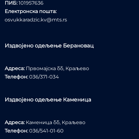
ПИБ:
101957636
Електронска пошта:
osvukkaradzic.kv@mts.rs
Издвојено одељење Берановац
Адреса:
Првомајска бб, Краљево
Телефон:
036/371-034
Издвојено одељење Каменица
Адреса:
Каменица бб, Краљево
Телефон:
036/541-01-60