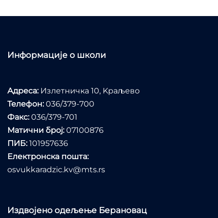
Информације о школи
Адреса:
Излетничка 10, Kраљево
Телефон:
036/379-700
Факс:
036/379-701
Матични број:
07100876
ПИБ:
101957636
Електронска пошта:
osvukkaradzic.kv@mts.rs
Издвојено одељење Берановац