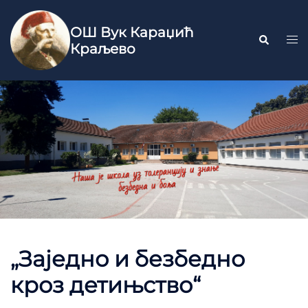
ОШ Вук Караџић
Краљево
„Заједно и безбедно
кроз детињство“