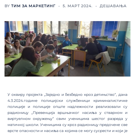
BY
ТИМ ЗА МАРКЕТИНГ
5. МАРТ 2024.
ДЕШАВАЊА
У оквиру пројекта „Заједно и безбедно кроз детињство“, дана
4.3.2024.године полицијски службеници криминалистичке
полиције и полиције опште надлежности реализовали су
радионицу „Превенција вршњачког насиља у стварном и
виртуелном окружењу“ свим ученицима шестог разреда у
матичној школи. Ученицима су кроз радионицу предочене све
врсте опасности и насиља са којима се могу сусрести и који је