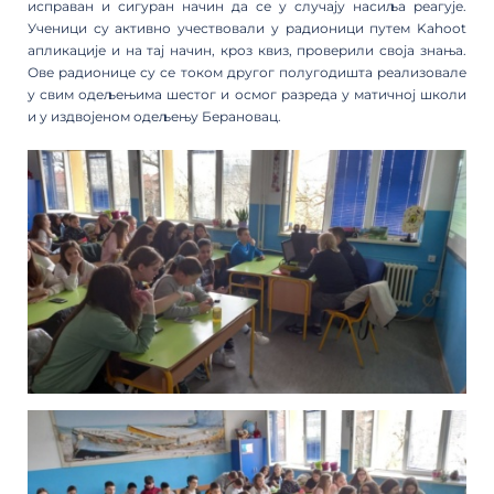
исправан и сигуран начин да се у случају насиља реагује.
Ученици су активно учeствовали у радионици путем Kahoot
апликације и на тај начин, кроз квиз, проверили своја знања.
Ове радионице су се током другог полугодишта реализовале
у свим одељењима шестог и осмог разреда у матичној школи
и у издвојеном одељењу Берановац.