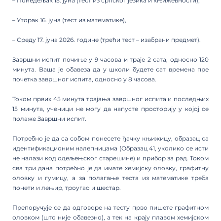
– Понедељак 15. јуна (тест из српског језика и књижевности),
– Уторак 16. јуна (тест из математике),
– Среду 17. јуна 2026. године (трећи тест – изабрани предмет).
Завршни испит почиње у 9 часова и траје 2 сата, односно 120
минута. Ваша је обавеза да у школи будете сат времена пре
почетка завршног испита, односно у 8 часова.
Током првих 45 минута трајања завршног испита и последњих
15 минута, ученици не могу да напусте просторију у којој се
полаже Завршни испит.
Потребно је да са собом понесете ђачку књижицу, образац са
идентификационим налепницама (Образац 41, уколико се исти
не налази код одељењског старешине) и прибор за рад. Током
сва три дана потребно је да имате хемијску оловку, графитну
оловку и гумицу, а за полагање теста из математике треба
понети и лењир, троугао и шестар.
Препоручује се да одговоре на тесту прво пишете графитном
оловком (што није обавезно), а тек на крају плавом хемијском