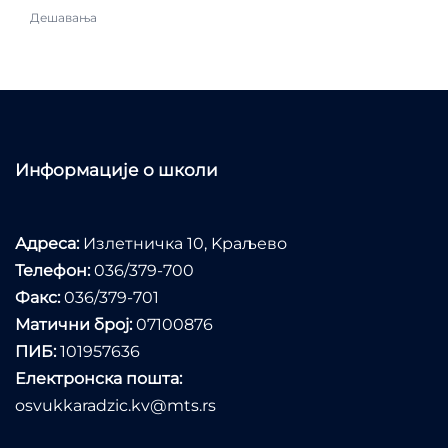
Дешавања
Информације о школи
Адреса:
Излетничка 10, Kраљево
Телефон:
036/379-700
Факс:
036/379-701
Матични број:
07100876
ПИБ:
101957636
Електронска пошта:
osvukkaradzic.kv@mts.rs