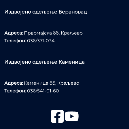
Издвојено одељење Берановац
Адреса:
Првомајска бб, Краљево
Телефон:
036/371-034
Издвојено одељење Каменица
Адреса:
Каменица бб, Краљево
Телефон:
036/541-01-60