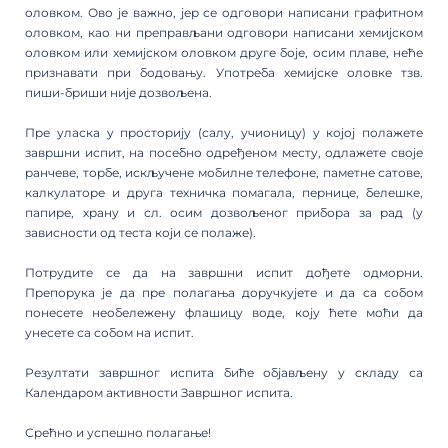
оловком. Ово је важно, јер се одговори написани графитном
оловком, као ни преправљани одговори написани хемијском
оловком или хемијском оловком друге боје, осим плаве, неће
признавати при бодовању. Употреба хемијске оловке тзв.
пиши-бриши није дозвољена.
Пре уласка у просторију (салу, учионицу) у којој полажете
завршни испит, на посебно одређеном месту, одлажете своје
ранчеве, торбе, искључене мобилне телефоне, паметне сатове,
калкулаторе и друга техничка помагала, пернице, белешке,
папире, храну и сл. осим дозвољеног прибора за рад (у
зависности од теста који се полаже).
Потрудите се да на завршни испит дођете одморни.
Препорука је да пре полагања доручкујете и да са собом
понесете необележену флашицу воде, коју ћете моћи да
унесете са собом на испит.
Резултати завршног испита биће објављену у складу са
Календаром активности Завршног испита.
Срећно и успешно полагање!