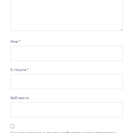
Име
*
Е-пошта
*
Веб место
Сачувај моје име, е-пошту и веб место у овом прегледачу