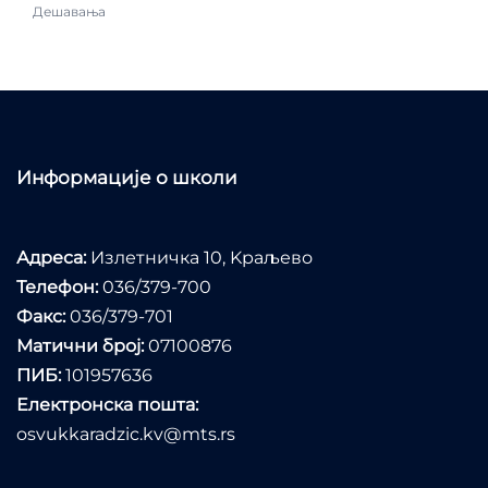
Дешавања
Информације о школи
Адреса:
Излетничка 10, Kраљево
Телефон:
036/379-700
Факс:
036/379-701
Матични број:
07100876
ПИБ:
101957636
Електронска пошта:
osvukkaradzic.kv@mts.rs