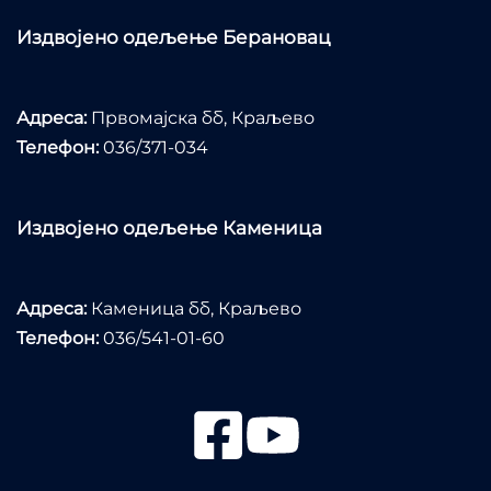
Издвојено одељење Берановац
Адреса:
Првомајска бб, Краљево
Телефон:
036/371-034
Издвојено одељење Каменица
Адреса:
Каменица бб, Краљево
Телефон:
036/541-01-60