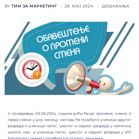
BY
ТИМ ЗА МАРКЕТИНГ
29. МАЈ 2024.
ДЕШАВАЊА
У понедељак, 03.06.2024. године доћи ће до промене смена. У
првој смени у јуну месецу наставу ће похађати ученици другог
разреда и ученици петог, шестог и седмог разреда у матичној
школи, као и ученици петог, шестог и седмог разреда у ИО
Берановац према следећем распореду звоњења: