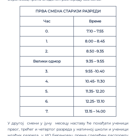
ПРВА
СМЕНА
СТАРИЈИ
РАЗРЕДИ
Час
Време
0.
7.10 – 7.55
1.
8.00 – 8.45
2.
8.50 -9.35
Велики одмор
9.35 – 9.55
3.
9.55 -10.40
4.
10.45- 11.30
5.
11.35- 12.20
6.
12.25- 13.10
7.
13.15 – 14.00
У другој смени у јуну месецу наставу ће похађати ученици
првог, трећег и четвртог разреда у матичној школи и ученици
млађих разреда у ИО Берановац према следећем распореду