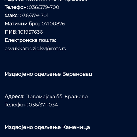
Телефон:
036/379-700
Факс:
036/379-701
Матични број:
07100876
ПИБ:
101957636
Електронска пошта:
osvukkaradzic.kv@mts.rs
Издвојено одељење Берановац
Адреса:
Првомајска бб, Краљево
Телефон:
036/371-034
Издвојено одељење Каменица