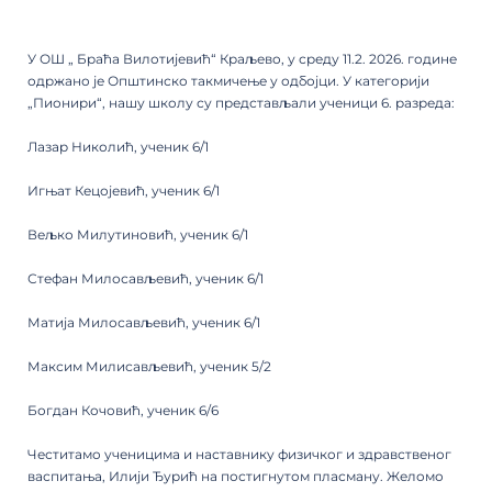
У ОШ „ Браћа Вилотијевић“ Краљево, у среду 11.2. 2026. године
одржано је Општинско такмичење у одбојци. У категорији
„Пионири“, нашу школу су представљали ученици 6. разреда:
Лазар Николић, ученик 6/1
Игњат Кецојевић, ученик 6/1
Вељко Милутиновић, ученик 6/1
Стефан Милосављевић, ученик 6/1
Матија Милосављевић, ученик 6/1
Максим Милисављевић, ученик 5/2
Богдан Кочовић, ученик 6/6
Честитамо ученицима и наставнику физичког и здравственог
васпитања, Илији Ђурић на постигнутом пласману. Желомо