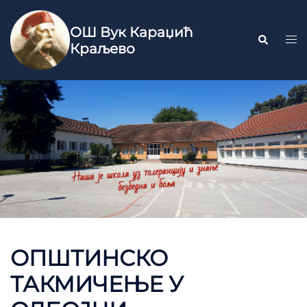
ОШ Вук Караџић
Краљево
ОПШТИНСКО
ТАКМИЧЕЊЕ У