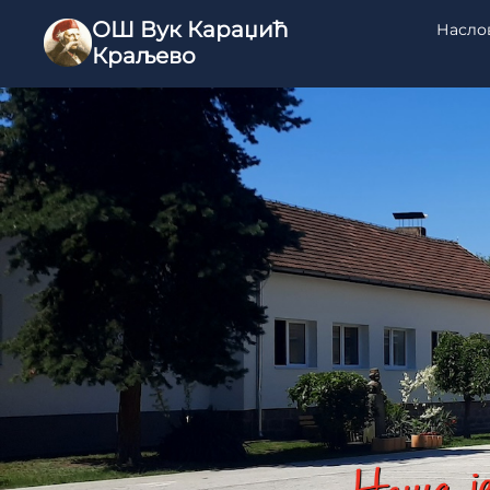
ОШ Вук Караџић
Насло
Краљево