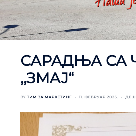
САРАДЊА СА
,,ЗМАЈ“
BY
ТИМ ЗА МАРКЕТИНГ
11. ФЕБРУАР 2025.
ДЕШ