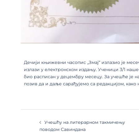
Дечији књижевни часопис „Змај“ излазио је месечн
излази у електронском издању. Ученици 3/1 наше
био расписан у децембру месецу. За учешће је н
позив да и даље сарађујемо са редакцијом, како 
Учешћу на литерарном такмичењу
поводом Савиндана