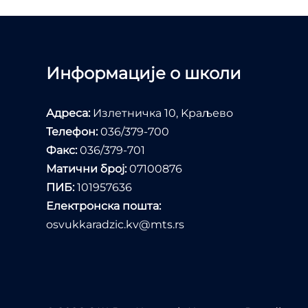
Информације о школи
Адреса:
Излетничка 10, Kраљево
Телефон:
036/379-700
Факс:
036/379-701
Матични број:
07100876
ПИБ:
101957636
Електронска пошта:
osvukkaradzic.kv@mts.rs