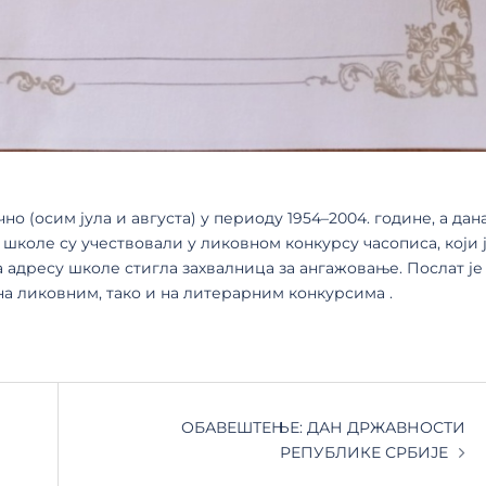
о (осим јула и августа) у периоду 1954–2004. године, а дан
 школе су учествовали у ликовном конкурсу часописа, који 
а адресу школе стигла захвалница за ангажовање. Послат ј
на ликовним, тако и на литерарним конкурсима .
ОБАВЕШТЕЊЕ: ДАН ДРЖАВНОСТИ
РЕПУБЛИКЕ СРБИЈЕ