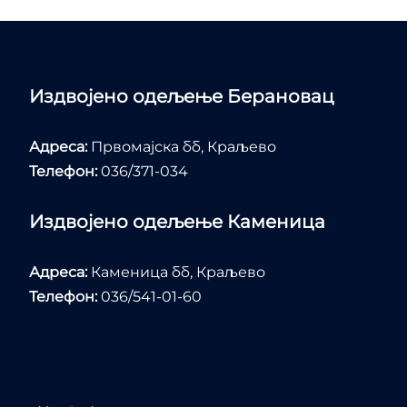
Издвојено одељење Берановац
Адреса:
Првомајска бб, Краљево
Телефон:
036/371-034
Издвојено одељење Каменица
Адреса:
Каменица бб, Краљево
Телефон:
036/541-01-60