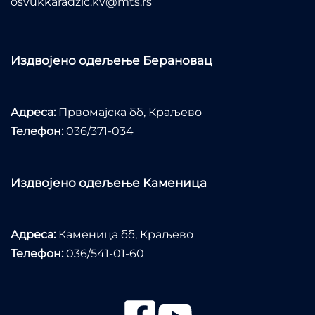
osvukkaradzic.kv@mts.rs
Издвојено одељење Берановац
Адреса:
Првомајска бб, Краљево
Телефон:
036/371-034
Издвојено одељење Каменица
Адреса:
Каменица бб, Краљево
Телефон:
036/541-01-60