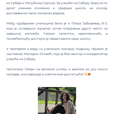
из Србије и Републике Српске. За учешће на Сабору бира се по
десет ученика основних и средњих школа, на основу
достављених мапа ликовних радова.
Међу одабраним ученицима била је и Петра Трбољевац 8-3,
која је остварила изузетан успех освојивши друго место на
завршној изложби. Својим талентом, креативношћу и
посвећеношћу достојно је представила нашу школу.
У припреми и раду са ученицом значајну подршку пружио је
наставник Миладин Отовић, који је био ментор и координатор
учешћа на Сабору.
Честитамо Петри на великом успеху и желимо јој још много
награда, инспирације и уметничких достигнућа!