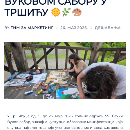
ВУКОВОМ САБОРУ У
ТРШИЋУ
BY
ТИМ ЗА МАРКЕТИНГ
26. МАЈ 2026.
ДЕШАВАЊА
У Тршићу је од 21. до 23. маја 2026. године одржан 55. Ђачки
Вуков сабор, значајна културно-образовна манифестација која
окупља најталентованије ученике основних и средњих школа