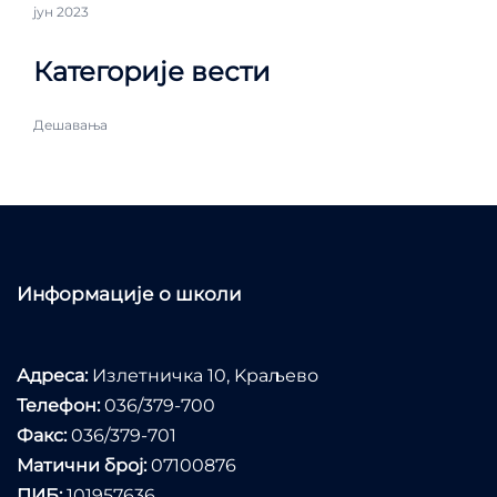
јун 2023
Категорије вести
Дешавања
Информације о школи
Адреса:
Излетничка 10, Kраљево
Телефон:
036/379-700
Факс:
036/379-701
Матични број:
07100876
ПИБ:
101957636