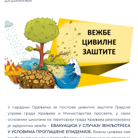
ДЕШАВАЊА
У сарадњи Одељења за послове цивилне заштите Градске
управе града Краљева и Министарства просвете, у свим
основним школама на територији града Краљева реализована
је заједничка вежба –
ЕВАКУАЦИЈА У СЛУЧАЈУ ЗЕМЉОТРЕСА
У
УСЛОВИМА ПРОГЛАШЕНЕ ЕПИДЕМИЈЕ.
Важни циљеви ове
вежбе су едукација и оспособљавање наставника за правилно