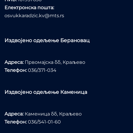
Електронска пошта:
osvukkaradzic.kv@mts.rs
Издвојено одељење Берановац
Адреса:
Првомајска бб, Краљево
Телефон:
036/371-034
Издвојено одељење Каменица
Адреса:
Каменица бб, Краљево
Телефон:
036/541-01-60