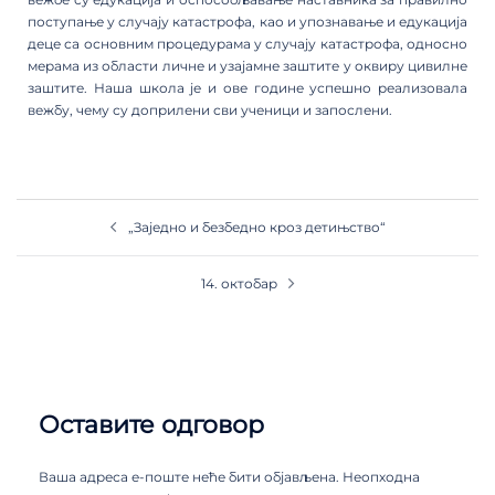
поступање у случају катастрофа, као и упознавање и едукација
деце са основним процедурама у случају катастрофа, односно
мерама из области личне и узајамне заштите у оквиру цивилне
заштите. Наша школа је и ове године успешно реализовала
вежбу, чему су доприлени сви ученици и запослени.
„Заједно и безбедно кроз детињство“
14. октобар
Оставите одговор
Ваша адреса е-поште неће бити објављена.
Неопходна