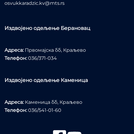
osvukkaradzic.kv@mts.rs
Издвојено одељење Берановац
Адреса:
Првомајска бб, Краљево
Телефон:
036/371-034
Издвојено одељење Каменица
Адреса:
Каменица бб, Краљево
Телефон:
036/541-01-60