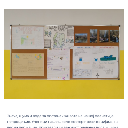
Значај шума и вода за опстанак живота на нашој планети је
непроцењив. Ученици наше школе постер презентацијама, на
веома леп начин, приказали су важност очувања вода и шума,