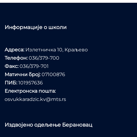
Информације о школи
Адреса:
Излетничка 10, Kраљево
Телефон:
036/379-700
Факс:
036/379-701
Матични број:
07100876
ПИБ:
101957636
Електронска пошта:
osvukkaradzic.kv@mts.rs
Издвојено одељење Берановац