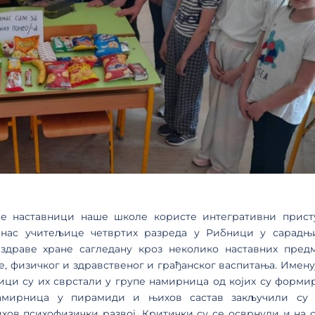
ве наставници наше школе користе интегративни прист
данас учитељице четвртих разреда у Рибници у сарадњ
здраве хране сагледану кроз неколико наставних предм
е, физичког и здравственог и грађанског васпитања. Имену
ици су их сврстали у групе намирница од којих су форми
намирница у пирамиди и њихов састав закључили су 
ихов психофизички развој. Критички су се осврнули и на с