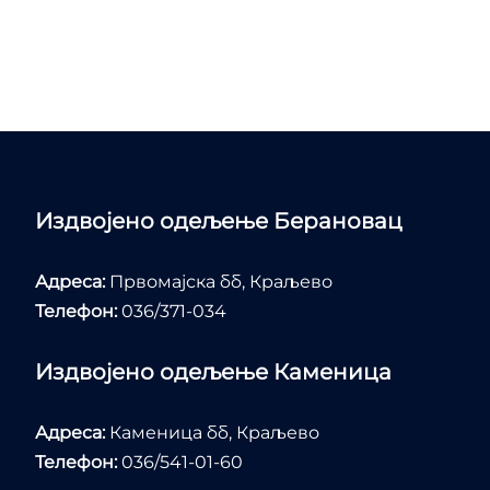
Издвојено одељење Берановац
Адреса:
Првомајска бб, Краљево
Телефон:
036/371-034
Издвојено одељење Каменица
Адреса:
Каменица бб, Краљево
Телефон:
036/541-01-60