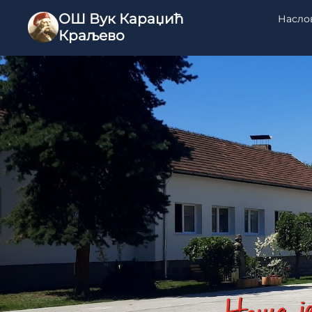
ОШ Вук Караџић
Насло
Краљево