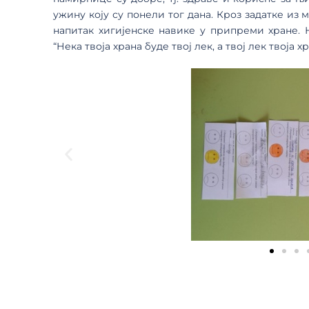
ужину коју су понели тог дана. Кроз задатке и
напитак хигијенске навике у припреми хране. 
“Нека твоја храна буде твој лек, а твој лек твоја хр