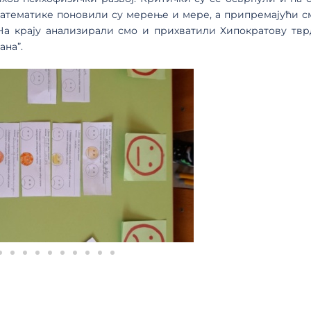
з математике поновили су мерење и мере, а припремајући с
На крају анализирали смо и прихватили Хипократову твр
ана”.