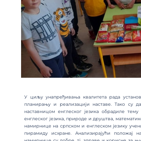
У циљу унапређивања квалитета рада устано
планирању и реализацији наставе. Тако су 
наставницом енглеског језика обрадиле тему 
енглеског језика, природе и друштва, математик
намирнице на српском и енглеском језику учен
пирамиду исхране. Анализирајући положај 
намирнице су добре, тј. здраве и корисне за њ