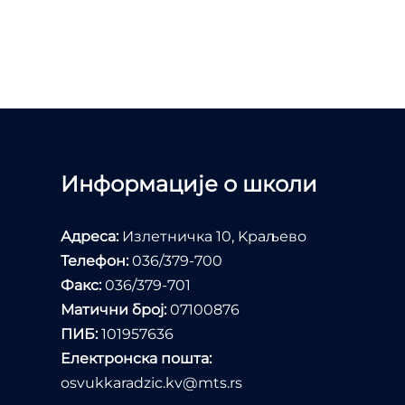
Информације о школи
Адреса:
Излетничка 10, Kраљево
Телефон:
036/379-700
Факс:
036/379-701
Матични број:
07100876
ПИБ:
101957636
Електронска пошта:
osvukkaradzic.kv@mts.rs