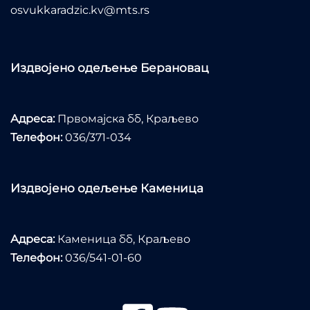
osvukkaradzic.kv@mts.rs
Издвојено одељење Берановац
Адреса:
Првомајска бб, Краљево
Телефон:
036/371-034
Издвојено одељење Каменица
Адреса:
Каменица бб, Краљево
Телефон:
036/541-01-60