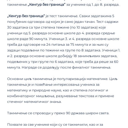
такмичење
„Кенгур без граница”
за ученике од 1. до 8. разреда.
„Кенгур без граница”
је тест такмичење. Сваки задатакима 5
понуђених одговора
од
којих је само један тачан. Тест садржи
30 задатака са три степена тежине (по 10 задатака) које
ученици од 5. разреда основне школе до 4. разреда средње
школе раде 90 минута. Ученици 3. и 4. разреда основне школе
треба да одговоре на 24 питања за 75 минута и за њих су
задаци подељени по тежини на групе пo 8 задатака. Ученици 1.
и 2. разреда основне школе добијају 18 занимљивих задатака,
подељених у три групе по 6 задатака, које треба да реше за 60
минута. Награде се додељују после финалног такмичења.
Основни циљ такмичења је популаризација математике. Циљ
такмичења је и повећање интересовања ученика за
математику и природне науке, као и степена логичког и
комбинаторног мишљења, разумевање текстова и примене
стеченог математичког знања.
Такмичење се спровoди у преко 90 држава широм света.
Похвале за све ученике који су се такмичили, као и за