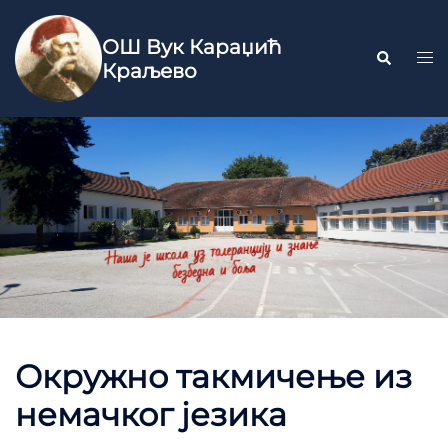
ОШ Вук Караџић
Краљево
Окружно такмичење из
немачког језика