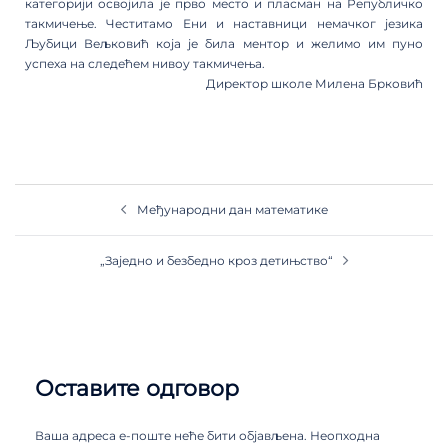
категорији освојила је прво место и пласман на Републичко
такмичење. Честитамо Ени и наставници немачког језика
Љубици Вељковић која је била ментор и желимо им пуно
успеха на следећем нивоу такмичења.
Директор школе Милена Брковић
Међународни дан математике
„Заједно и безбедно кроз детињство“
Оставите одговор
Ваша адреса е-поште неће бити објављена.
Неопходна