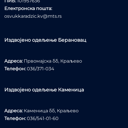
ПИБ:
101957636
Електронска пошта:
osvukkaradzic.kv@mts.rs
Издвојено одељење Берановац
Адреса:
Првомајска бб, Краљево
Телефон:
036/371-034
Издвојено одељење Каменица
Адреса:
Каменица бб, Краљево
Телефон:
036/541-01-60