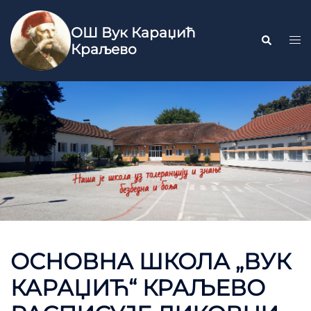
ОШ Вук Караџић
Краљево
ОСНОВНА ШКОЛА „ВУК
КАРАЏИЋ“ КРАЉЕВО