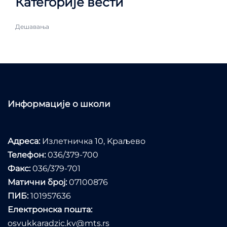
Категорије вести
Дешавања
Информације о школи
Адреса:
Излетничка 10, Kраљево
Телефон:
036/379-700
Факс:
036/379-701
Матични број:
07100876
ПИБ:
101957636
Електронска пошта:
osvukkaradzic.kv@mts.rs