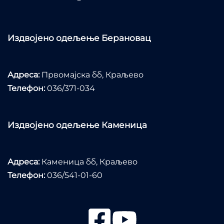
Издвојено одељење Берановац
Адреса:
Првомајска бб, Краљево
Телефон:
036/371-034
Издвојено одељење Каменица
Адреса:
Каменица бб, Краљево
Телефон:
036/541-01-60