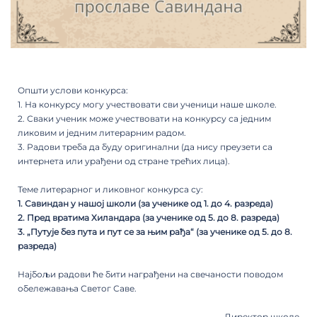
Општи услови конкурса:
1. На конкурсу могу учествовати сви ученици наше школе.
2. Сваки ученик може учествовати на конкурсу са једним
ликовим и једним литерарним радом.
3. Радови треба да буду оригинални (да нису преузети са
интернета или урађени од стране трећих лица).
Теме литерарног и ликовног конкурса су:
1. Савиндан у нашој школи (за ученике од 1. до 4. разреда)
2. Пред вратима Хиландара (за ученике од 5. до 8. разреда)
3. „Путује без пута и пут се за њим рађа“ (за ученике од 5. до 8.
разреда)
Најбољи радови ће бити награђени на свечаности поводом
обележавања Светог Саве.
Директор школе