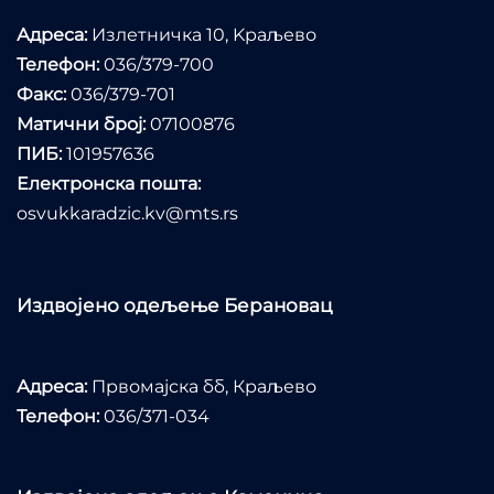
Адреса:
Излетничка 10, Kраљево
Телефон:
036/379-700
Факс:
036/379-701
Матични број:
07100876
ПИБ:
101957636
Електронска пошта:
osvukkaradzic.kv@mts.rs
Издвојено одељење Берановац
Адреса:
Првомајска бб, Краљево
Телефон:
036/371-034