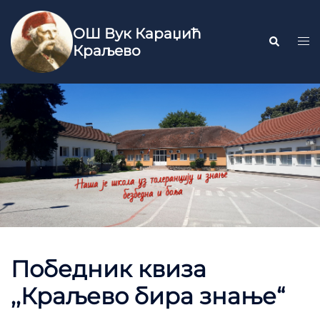
ОШ Вук Караџић
Краљево
Победник квиза
,,Краљево бира знање“