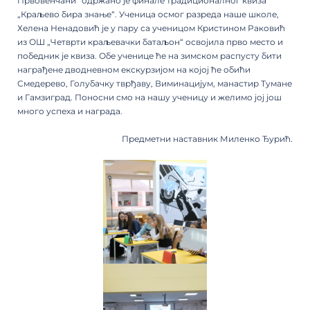
Првовенчани“ одржано је финале традиционалног квиза
„Краљево бира знање“. Ученица осмог разреда наше школе,
Хелена Ненадовић је у пару са ученицом Кристином Раковић
из ОШ „Четврти краљевачки батаљон“ освојила прво место и
победник је квиза. Обе ученице ће на зимском распусту бити
награђене дводневном екскурзијом на којој ће обићи
Смедерево, Голубачку тврђаву, Виминацијум, манастир Тумане
и Гамзиград. Поносни смо на нашу ученицу и желимо јој још
много успеха и награда.
Предметни наставник Миленко Ђурић.