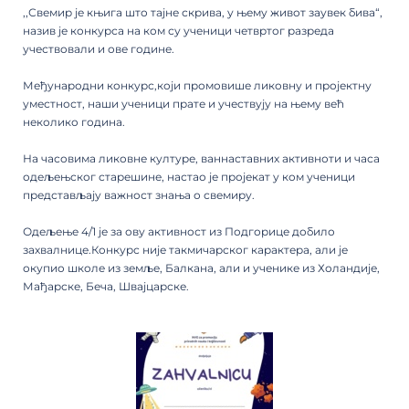
,,Свемир је књига што тајне скрива, у њему живот заувек бива“,
назив је конкурса на ком су ученици четвртог разреда
учествовали и ове године.
Међународни конкурс,који промовише ликовну и пројектну
уместност, наши ученици прате и учествују на њему већ
неколико година.
На часовима ликовне културе, ваннаставних активноти и часа
одељењског старешине, настао је пројекат у ком ученици
представљају важност знања о свемиру.
Одељење 4/1 је за ову активност из Подгорице добило
захвалнице.Конкурс није такмичарског карактера, али је
окупио школе из земље, Балкана, али и ученике из Холандије,
Мађарске, Беча, Швајцарске.