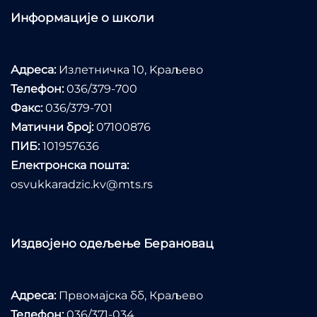
Информације о школи
Адреса:
Излетничка 10, Kраљево
Телефон:
036/379-700
Факс:
036/379-701
Матични број:
07100876
ПИБ:
101957636
Електронска пошта:
osvukkaradzic.kv@mts.rs
Издвојено одељење Берановац
Адреса:
Првомајска бб, Краљево
Телефон:
036/371-034