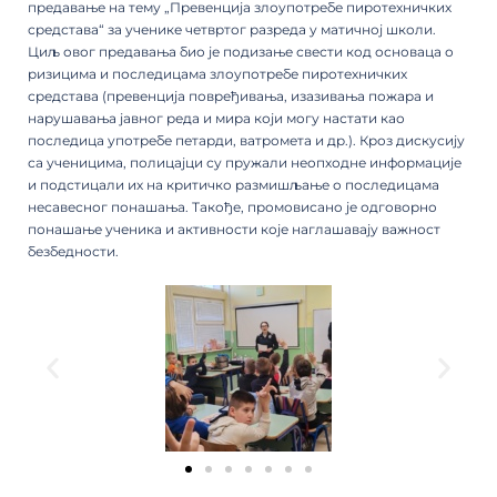
предавање на тему „Превенција злоупотребе пиротехничких
средстава“ за ученике четвртог разреда у матичној школи.
Циљ овог предавања био је подизање свести код основаца о
ризицима и последицама злоупотребе пиротехничких
средстава (превенција повређивања, изазивања пожара и
нарушавања јавног реда и мира који могу настати као
последица употребе петарди, ватромета и др.). Кроз дискусију
са ученицима, полицајци су пружали неопходне информације
и подстицали их на критичко размишљање о последицама
несавесног понашања. Такође, промовисано је одговорно
понашање ученика и активности које наглашавају важност
безбедности.