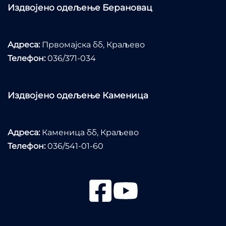
Издвојено одељење Берановац
Адреса:
Првомајска бб, Краљево
Телефон:
036/371-034
Издвојено одељење Каменица
Адреса:
Каменица бб, Краљево
Телефон:
036/541-01-60