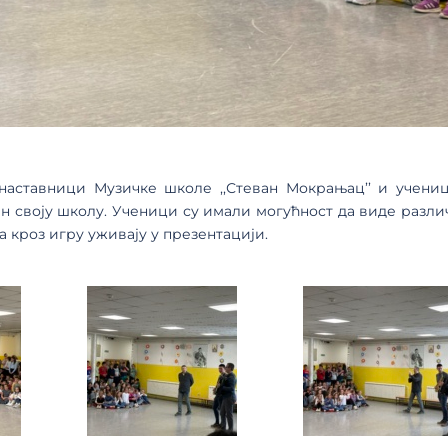
наставници Музичке школе ,,Стеван Мокрањац’’ и учени
н своју школу. Ученици су имали могућност да виде разли
а кроз игру уживају у презентацији.