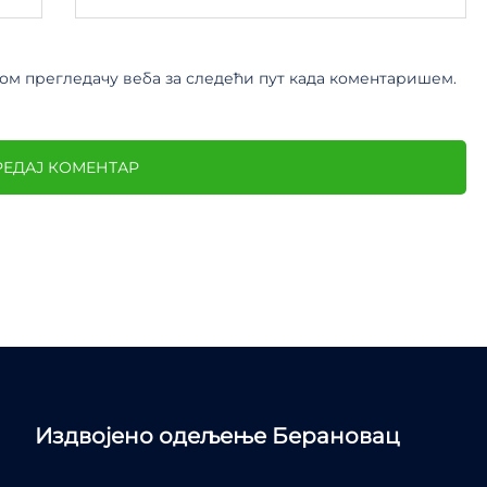
овом прегледачу веба за следећи пут када коментаришем.
Издвојено одељење Берановац