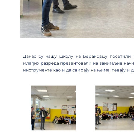
Данас су нашу школу на Берановцу посетили 
млађих разреда презентовали на занимљив начи
инструменте као и да свирају на њима, певају и д