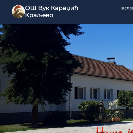
ОШ Вук Караџић
Насло
Краљево