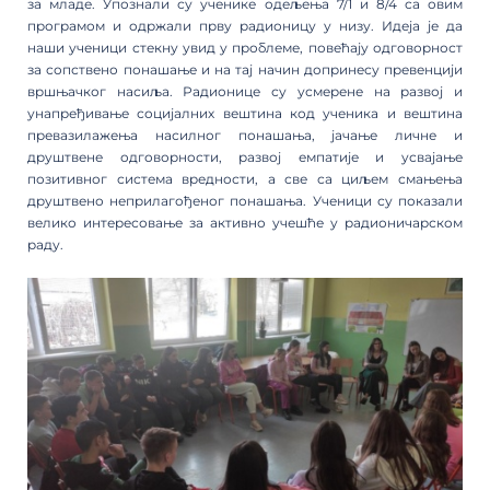
за младе. Упознали су ученике одељења 7/1 и 8/4 са овим
програмом и одржали прву радионицу у низу. Идеја је да
наши ученици стекну увид у проблеме, повећају одговорност
за сопствено понашање и на тај начин допринесу превенцији
вршњачког насиља. Радионице су усмерене на развој и
унапређивање социјалних вештина код ученика и вештина
превазилажења насилног понашања, јачање личне и
друштвене одговорности, развој емпатије и усвајање
позитивног система вредности, а све са циљем смањења
друштвено неприлагођеног понашања. Ученици су показали
велико интересовање за активно учешће у радионичарском
раду.