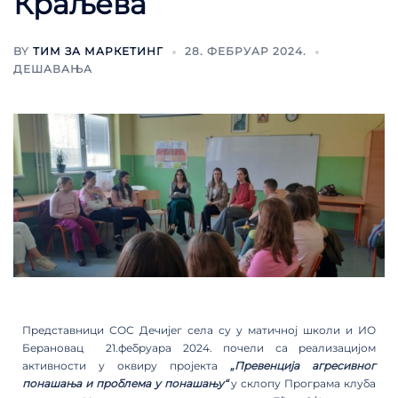
Краљева
BY
ТИМ ЗА МАРКЕТИНГ
28. ФЕБРУАР 2024.
ДЕШАВАЊА
Представници СОС Дечијег села су у матичној школи и ИО
Берановац 21.фебруара 2024. почели са реализацијом
активности у оквиру пројекта
„Превенција агресивног
понашања и проблема у понашању“
у склопу Програма клуба