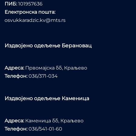
ПИБ:
101957636
Електронска пошта:
osvukkaradzic.kv@mts.rs
Издвојено одељење Берановац
Адреса:
Првомајска бб, Краљево
Телефон:
036/371-034
Издвојено одељење Каменица
Адреса:
Каменица бб, Краљево
Телефон:
036/541-01-60