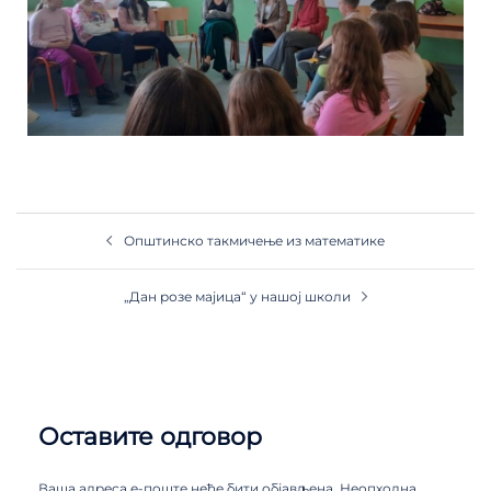
Општинско такмичење из математике
„Дан розе мајица“ у нашој школи
Оставите одговор
Ваша адреса е-поште неће бити објављена.
Неопходна