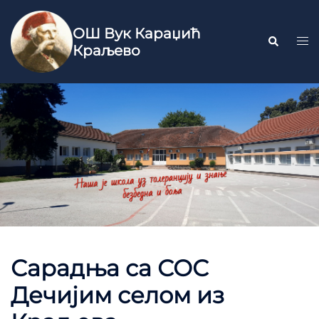
ОШ Вук Караџић
Краљево
Сарадња са СОС
Дечијим селом из