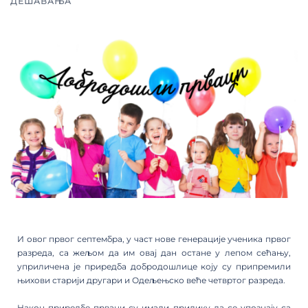
ДЕШАВАЊА
И овог првог септембра, у част нове генерације ученика првог
разреда, са жељом да им овај дан остане у лепом сећању,
уприличена је приредба добродошлице коју су припремили
њихови старији другари и Одељењско веће четвртог разреда.
Након приредбе прваци су имали прилику да се упознају са