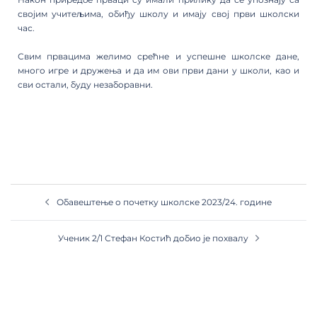
својим учитељима, обиђу школу и имају свој први школски
час.
Свим првацима желимо срећне и успешне школске дане,
много игре и дружења и да им ови први дани у школи, као и
сви остали, буду незаборавни.
Обавештење о почетку школске 2023/24. године
Ученик 2/1 Стефан Костић добио је похвалу