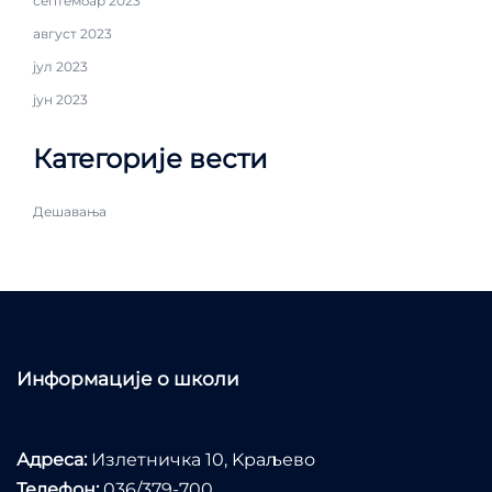
септембар 2023
август 2023
јул 2023
јун 2023
Категорије вести
Дешавања
Информације о школи
Адреса:
Излетничка 10, Kраљево
Телефон:
036/379-700