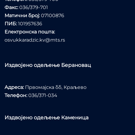
Факс:
036/379-701
Матични број:
07100876
ПИБ:
101957636
Електронска пошта:
osvukkaradzic.kv@mts.rs
Издвојено одељење Берановац
Адреса:
Првомајска бб, Краљево
Телефон:
036/371-034
Издвојено одељење Каменица