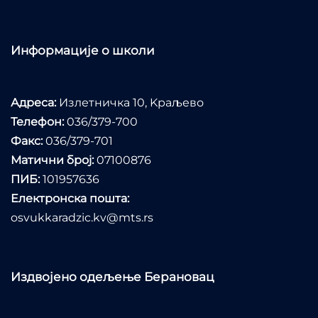
Информације о школи
Адреса:
Излетничка 10, Kраљево
Телефон:
036/379-700
Факс:
036/379-701
Матични број:
07100876
ПИБ:
101957636
Електронска пошта:
osvukkaradzic.kv@mts.rs
Издвојено одељење Берановац