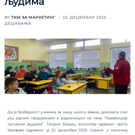
људима”
BY
ТИМ ЗА МАРКЕТИНГ
22. ДЕЦЕМБАР 2023.
ДЕШАВАЊА
Да је безбедност ученика за нашу школу важна, доказали смо
још једним предавањем и радионицом на тему “Превенција
трговине људима”. Татјана Бањац, волонтер Црвеног крста
Краљево одржала је 22. децембра 2023. године у матичној