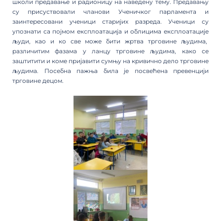
школи предавање и радионицу на наведену тему. Предавању
су присуствовали чланови Ученичког парламента и
заинтересовани ученици старијих разреда. Ученици су
упознати са појмом експлоатација и облицима експлоатације
људи, као и ко све може бити жртва трговине људима,
различитим фазама у ланцу трговине људима, како се
заштитити и коме пријавити сумњу на кривично дело трговине
људима. Посебна пажња била је посвећена превенцији
трговине децом.