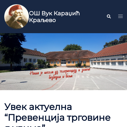
ОШ Вук Караџић
Краљево
Увек актуелна
“Превенција трговине