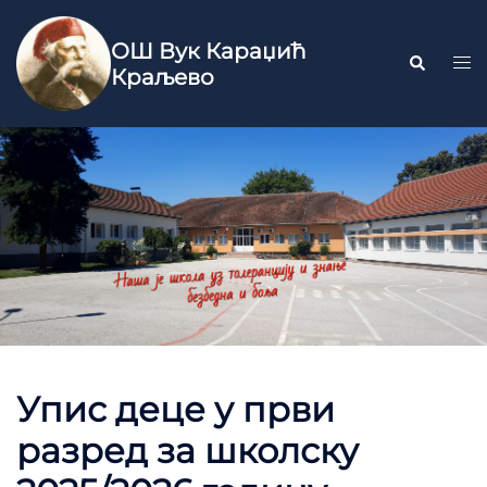
ОШ Вук Караџић
Краљево
Упис деце у први
разред за школску