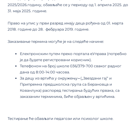
2025/2026.годину, обављаће се у периоду од 1. априла 2025. до
31. маја 2025. године.
Право на упис у први разред имају деца рођена од 01. марта
2018. године до 28. фебруара 2019. године.
Заказивање термина могуће је на следеће начине:
Електронским путем преко портала еУправа (потребно
је да будете регистровани корисник).
Телефоном на број школе 036/379-700 сваког радног
дана од 8:00-14:00 часова.
За децу из вртића у окружењу
–
(„Звездани гај“ и
Припремна предшколска група са Берановца и
Кованлука) распоред тестирања будућих првака, са
заказаним терминима, биће објављен у вртићима.
Тестирање ће обављати педагози или психолог школе.