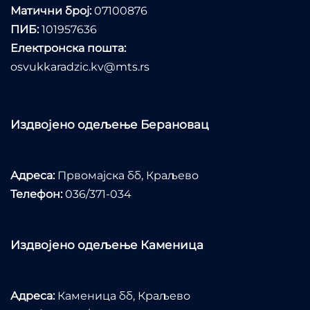
Матични број:
07100876
ПИБ:
101957636
Електронска пошта:
osvukkaradzic.kv@mts.rs
Издвојено одељење Берановац
Адреса:
Првомајска бб, Краљево
Телефон:
036/371-034
Издвојено одељење Каменица
Адреса:
Каменица бб, Краљево