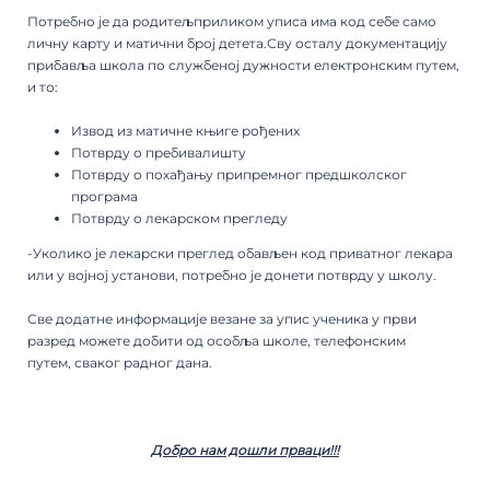
Потребно је да родитељприликом уписа има код себе само
личну карту и матични број детета.Сву осталу документацију
прибавља школа по службеној дужности електронским путем,
и то:
Извод из матичне књиге рођених
Потврду о пребивалишту
Потврду о похађању припремног предшколског
програма
Потврду о лекарском прегледу
-Уколико је лекарски преглед обављен код приватног лекара
или у војној установи, потребно је донети потврду у школу.
Све додатне информације везане за упис ученика у први
разред можете добити од особља школе, телефонским
путем, сваког радног дана.
Добро нам дошли прваци!!!