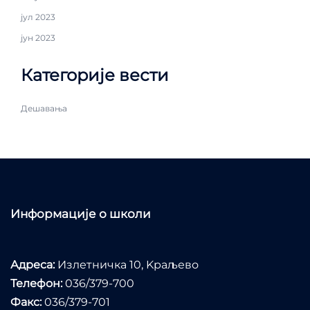
јул 2023
јун 2023
Категорије вести
Дешавања
Информације о школи
Адреса:
Излетничка 10, Kраљево
Телефон:
036/379-700
Факс:
036/379-701